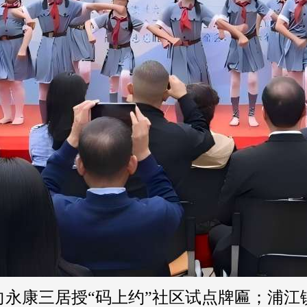
康三居授“码上约”社区试点牌匾；浦江镇